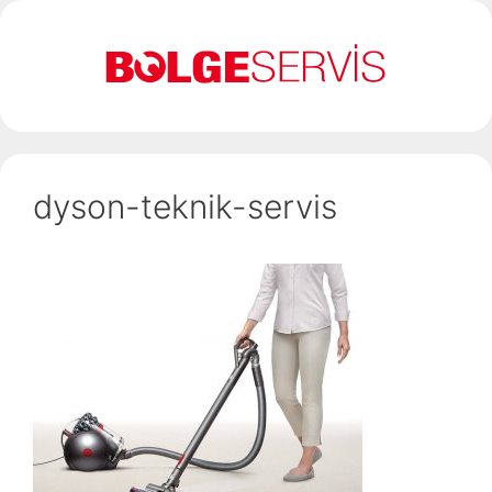
İçeriğe
atla
dyson-teknik-servis