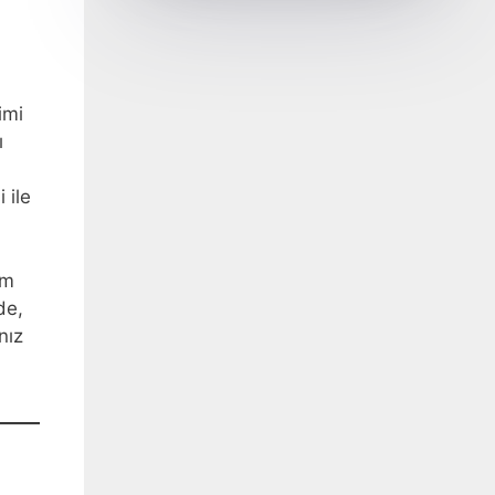
imi
ı
 ile
üm
de,
nız