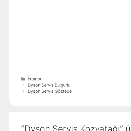
Kategoriler
İstanbul
Dyson Servis Bulgurlu
Dyson Servis Göztepe
“Dyson Servis Kozyatağı” 