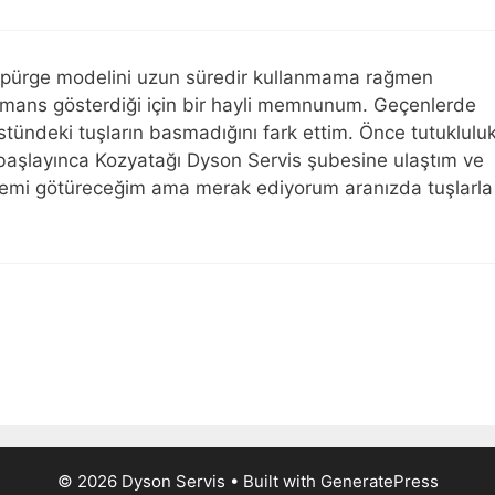
üpürge modelini uzun süredir kullanmama rağmen
mans gösterdiği için bir hayli memnunum. Geçenlerde
ndeki tuşların basmadığını fark ettim. Önce tutuklulu
aşlayınca Kozyatağı Dyson Servis şubesine ulaştım ve
emi götüreceğim ama merak ediyorum aranızda tuşlarla
© 2026 Dyson Servis
• Built with
GeneratePress